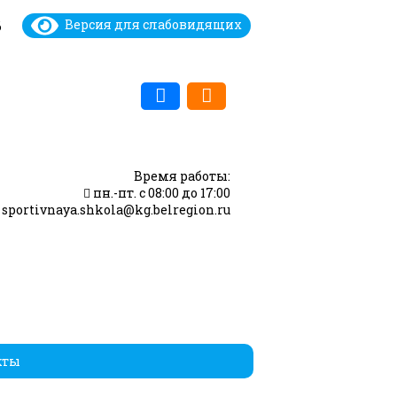
Версия для слабовидящих
6
Время работы:
пн.-пт. с 08:00 до 17:00
sportivnaya.shkola@kg.belregion.ru
кты