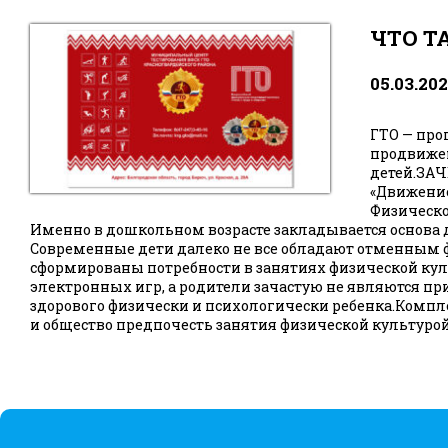
ЧТО Т
05.03.20
ГТО — про
продвижен
детей.ЗА
«Движение
Физическо
Именно в дошкольном возрасте закладывается основа д
Современные дети далеко не все обладают отменным 
сформированы потребности в занятиях физической кул
электронных игр, а родители зачастую не являются пр
здорового физически и психологически ребенка.Компле
и общество предпочесть занятия физической культурой