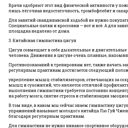
Врачи одобряют этот вид физической активности у п
лишь лёгочная недостаточность, тромбофлебит и саха
Для занятий скандинавской ходьбой не нужно покупать
Специальные палки и кроссовки — вот и всё. А для за
площадка недалеко от дома.
3. Китайская гимнастика цигун
Цигун совмещает в себе дыхательные и двигательные 
человека. Движения в цигуне очень плавные, напом
Противопоказаний к тренировкам нет, также начать з
регулярным практикам достигается следующий полож
укрепление мышц-стабилизаторов, отвечающих за сох
мышц и сухожилий, что является отличной профилакт
выполнения гимнастики требуется постоянно концент
на работу мозга; снятие стресса и стабилизация эмоци
В том виде, в каком мы сейчас знаем гимнастику цигу
упражнений называют молодого китайца Лю Гуй Чжена
благодаря регулярным практикам.
Для гимнастики не нужно никакое спортивное оборудо