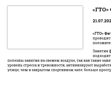
«ГТО»
21.07.20
«ГТО» Фи
проводить
положител
Занятия ф
подходит
полезны занятия на свежем воздухе, так как такие за
уровень стресса и тревожности, активизируют выработ
улице, чем в закрытом спортивном зале: больше простр