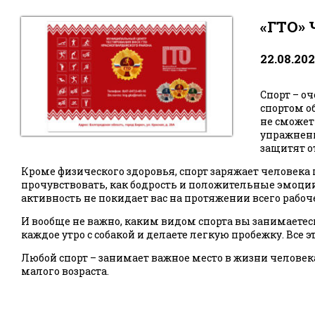
«ГТО» 
22.08.20
Спорт – о
спортом о
не сможет
упражнени
защитят о
Кроме физического здоровья, спорт заряжает человека
прочувствовать, как бодрость и положительные эмоц
активность не покидает вас на протяжении всего рабоч
И вообще не важно, каким видом спорта вы занимаетесь
каждое утро с собакой и делаете легкую пробежку. Все
Любой спорт – занимает важное место в жизни человека.
малого возраста.